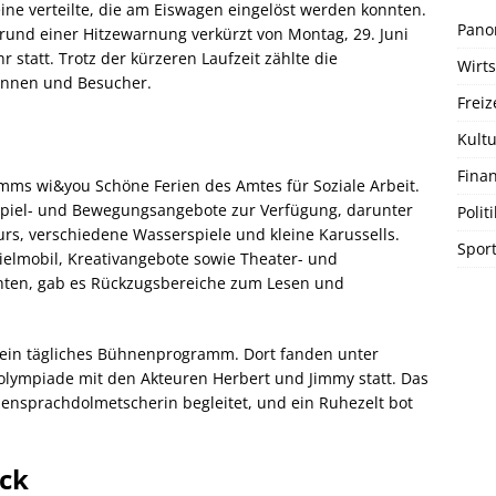
eine verteilte, die am Eiswagen eingelöst werden konnten.
Pano
und einer Hitzewarnung verkürzt von Montag, 29. Juni
hr statt. Trotz der kürzeren Laufzeit zählte die
Wirts
rinnen und Besucher.
Freiz
Kultu
Fina
mms wi&you Schöne Ferien des Amtes für Soziale Arbeit.
 Spiel- und Bewegungsangebote zur Verfügung, darunter
Politi
urs, verschiedene Wasserspiele und kleine Karussells.
Spor
elmobil, Kreativangebote sowie Theater- und
hten, gab es Rückzugsbereiche zum Lesen und
 ein tägliches Bühnenprogramm. Dort fanden unter
lympiade mit den Akteuren Herbert und Jimmy statt. Das
sprachdolmetscherin begleitet, und ein Ruhezelt bot
ick