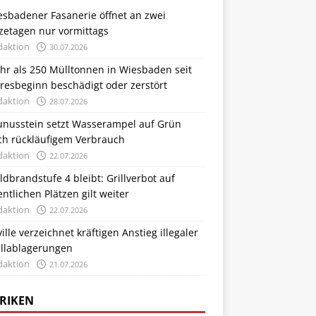
esbadener Fasanerie öffnet an zwei
zetagen nur vormittags
daktion
30.07.2026
hr als 250 Mülltonnen in Wiesbaden seit
resbeginn beschädigt oder zerstört
daktion
28.07.2026
unusstein setzt Wasserampel auf Grün
ch rückläufigem Verbrauch
daktion
22.07.2026
dbrandstufe 4 bleibt: Grillverbot auf
entlichen Plätzen gilt weiter
daktion
22.07.2026
ville verzeichnet kräftigen Anstieg illegaler
llablagerungen
daktion
21.07.2026
RIKEN