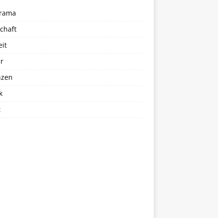
rama
chaft
eit
r
nzen
k
t