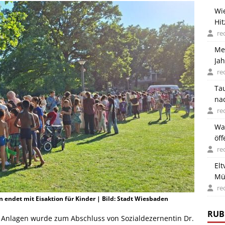
Wi
Hit
re
Me
Jah
re
Ta
na
re
Wal
öff
re
Elt
Mü
re
 endet mit Eisaktion für Kinder | Bild: Stadt Wiesbaden
RUB
r Anlagen wurde zum Abschluss von Sozialdezernentin Dr.