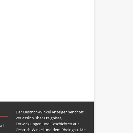
Der Oestrich-Winkel Anzeiger berichtet
verlässlich über Ereignisse,
Entwicklungen und Geschichten aus
wei
Oestrich-Winkel und dem Rheingau. Mit