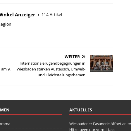
Winkel Anzeiger
114 Artikel
Region.
WEITER
:
Internationale Jugendbegegnungen in
e am 9.
Wiesbaden stärken Austausch, Umwelt-
und Gleichstellungsthemen
EMEN
AKTUELLES
orama
Wiesbadener Fasanerie öffnet an z
Hitzetagen nur vormittags